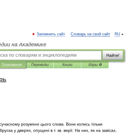
Запомнить сайт
Словарь на свой сайт
RU
едии на Академике
Найти!
Толкования
Переводы
Книги
Игры ⚽
рь
сучасному
розум
і
нн
і
цього
слова
.
Вони
колись
т
і
льки
бруска
у
дверях
,
опущен
і
в
т
.
зв
.
вер
і
ї
.
На
них
,
як
на
зав
і
сах
,