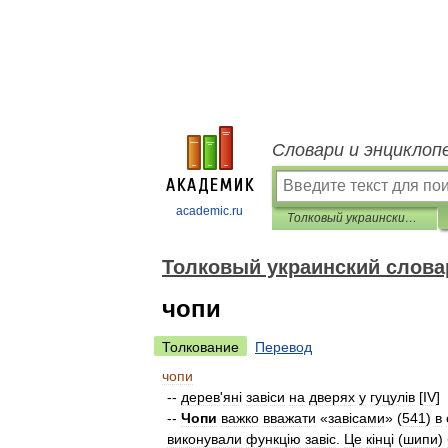
Словари и энциклоп
academic.ru
Толковый украинский словарь
Толковый украинский слова
чопи
Толкование
Перевод
чопи
--
дерев
'
ян
і
зав
і
си
на
дверях
у
гуцул
і
в
[
IV
]
--
Чопи
важко
вважати
«
зав
і
сами
» (
541
)
в
виконували
функц
і
ю
зав
і
с
.
Це
к
і
нц
і (
шипи
)