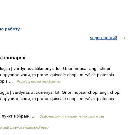
ю работу
чорно-жовтий
х словарях:
logija | vardynas atitikmenys: lot. Gnorimopsar angl. chopi
s. трупиал чопи, m pranc. quiscale chopi, m ryšiai: platesnis
– čopis …
Paukščių pavadinimų žodynas
ogija | vardynas atitikmenys: lot. Gnorimopsar chopi angl. chopi
s. трупиал чопи, m pranc. quiscale chopi, m ryšiai: platesnis
 пункт в Україні …
Орфографічний словник української мови
чний словник української мови