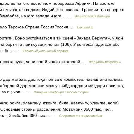
дарство на юго восточном побережье Африки. На востоке
 омывается водами Индийского океана. Граничит на севере с
, Зимбабве, на юго западе и юге… …
Энциклопедия Кольера
ло Терское Страна РоссияРоссия …
Википедия
ртити. Воно зустрічається в тій сцені «Захара Беркута», у якій
и борти та притісували чопи» (108). У контексті йдеться або
ипів, бо… …
Толковый украинский словарь
2. аз санг сохташуда; чопи сангӣ чопи литографӣ …
Фарҳанги тафсирии
схабардорӣ дар мошини махсус зиёд кардани миқдори навишта;
а ва ғ. ; чоп… …
Фарҳанги тафсирии забони тоҷикӣ
а; ронга, хлангану, джонга, била, нвалунгу, хленгве, чопи)
 Основные страны расселения: Мозамбик 3500 тыс. чел.,
 чел., Зимбабве 380 тыс.… …
Современная энциклопедия