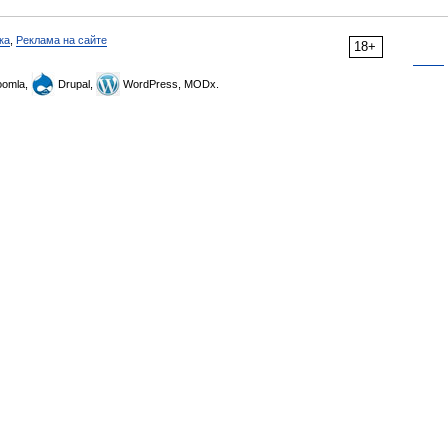
ка
,
Реклама на сайте
18+
omla,
Drupal,
WordPress, MODx.