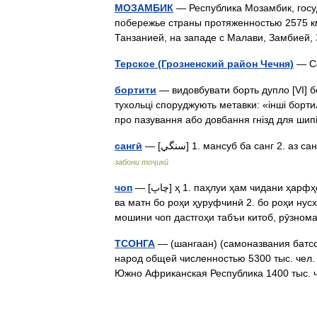
МОЗАМБИК
— Республика Мозамбик, госу
побережье страны протяженностью 2575 км
Танзанией, на западе с Малави, Замбией
Терское (Грозненский район Чечня)
— Се
бортити
— видовбувати борть дупло [VI] бо
тухольці споруджують метавки: «інші бортил
про пазування або довбання гнізд для ш
сангӣ
— [سنگي] 1. мансуб ба санг 
забони тоҷикӣ
чоп
— [چاپ] ҳ 1. паҳлуи ҳам чидани ҳарфҳо дар матбаа, дастгоҳи чоп ва ё компютер; навиштани калима
ва матн бо роҳи ҳуруфчинӣ 2. бо роҳи ну
мошини чоп дастгоҳи табъи китоб, рӯзном
ТСОНГА
— (шангаан) (самоназвания батсонг
народ общей численностью 5300 тыс. чел.
Южно Африканская Республика 1400 тыс.