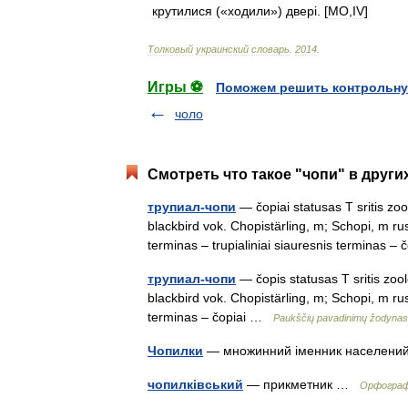
крутилися
(«
ходили
»)
двер
і. [
MО
,
IV
]
Толковый
украинский
словарь
.
2014
.
Игры ⚽
Поможем решить контрольну
чоло
Смотреть что такое "чопи" в други
трупиал-чопи
— čopiai statusas T sritis zoo
blackbird vok. Chopistärling, m; Schopi, m ru
terminas – trupialiniai siauresnis terminas 
трупиал-чопи
— čopis statusas T sritis zool
blackbird vok. Chopistärling, m; Schopi, m ru
terminas – čopiai …
Paukščių pavadinimų žodynas
Чопилки
— множинний іменник населений
чопилківський
— прикметник …
Орфографі